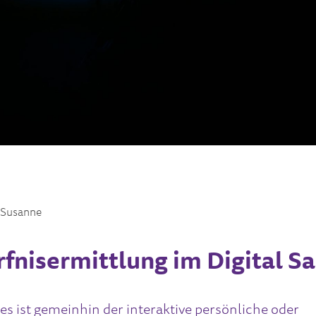
 Susanne
fnisermittlung im Digital Sa
les ist gemeinhin der interaktive persönliche oder