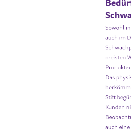
Bedürf
Schw
Sowohl in
auch im Di
Schwachpu
meisten 
Produktau
Das physi
herkömmli
Stift begü
Kunden ni
Beobachtu
auch eine