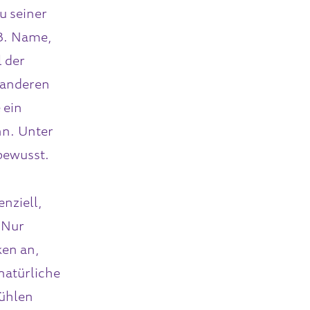
u seiner
.B. Name,
l der
 anderen
 ein
nn. Unter
 bewusst.
enziell,
 Nur
ken an,
natürliche
fühlen