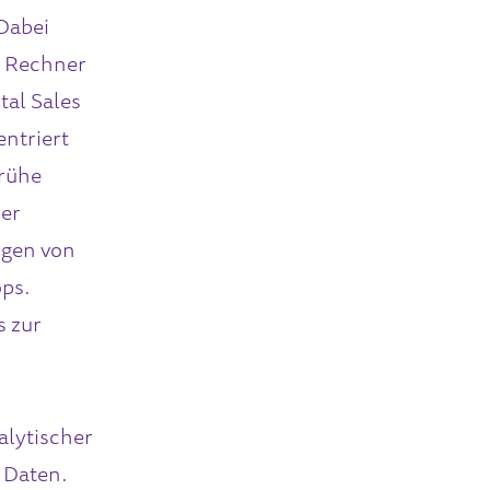
Dabei
, Rechner
tal Sales
entriert
frühe
ner
ngen von
ops.
s zur
alytischer
 Daten.