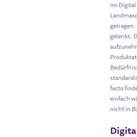
Im Digita
Landmasch
getragen.
gelenkt. D
aufzunehm
Produktatt
Bedürfnis
standardi
facto find
einfach w
nicht in 
Digita