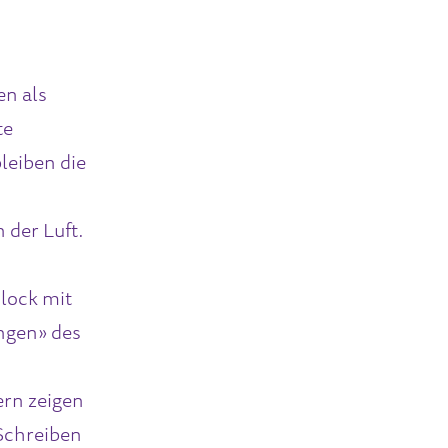
en als
te
leiben die
 der Luft.
lock mit
ungen» des
rn zeigen
 Schreiben