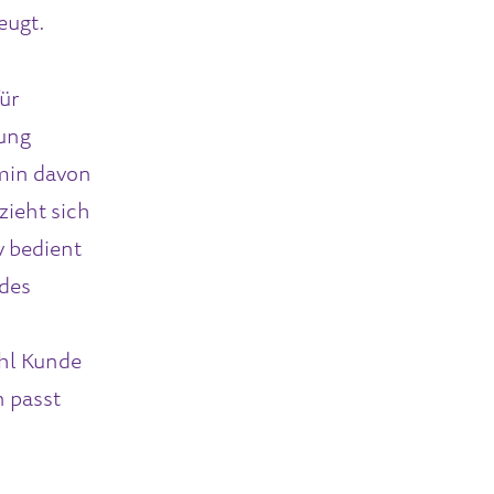
eugt.
ür
dung
min davon
zieht sich
v bedient
 des
hl Kunde
 passt