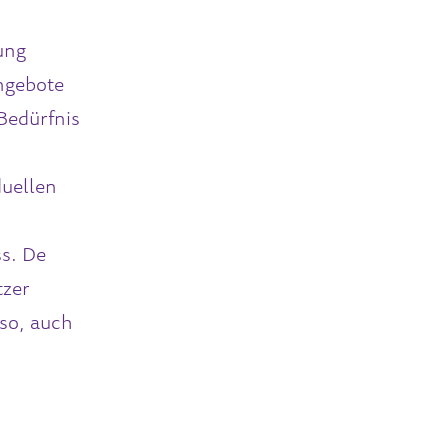
ung
ngebote
 Bedürfnis
duellen
s. De
tzer
 so, auch