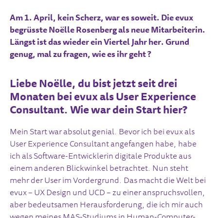
Am 1. April, kein Scherz, war es soweit. Die evux
begrüsste Noëlle Rosenberg als neue Mitarbeiterin.
Längst ist das wieder ein Viertel Jahr her. Grund
genug, mal zu fragen, wie es ihr geht
?
Liebe Noëlle, du bist jetzt seit drei
Monaten bei evux als User Experience
Consultant. Wie war dein Start hier?
Mein Start war absolut genial. Bevor ich bei evux als
User Experience Consultant angefangen habe, habe
ich als Software-Entwicklerin digitale Produkte aus
einem anderen Blickwinkel betrachtet. Nun steht
mehr der User im Vordergrund. Das macht die Welt bei
evux – UX Design und UCD – zu einer anspruchsvollen,
aber bedeutsamen Herausforderung, die ich mir auch
wegen meines MAS-Studiums in Human-Computer-